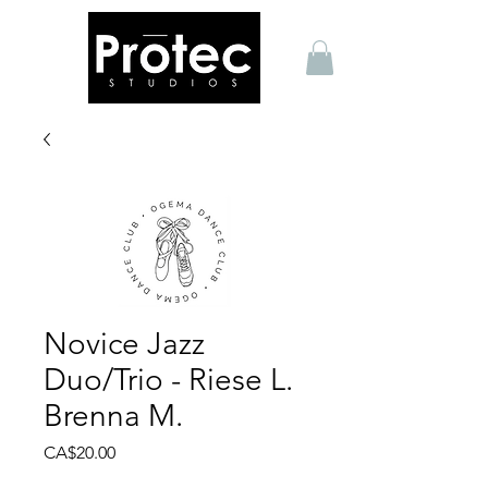
Novice Jazz
Duo/Trio - Riese L.
Brenna M.
Price
CA$20.00